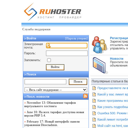
Служба поддержки
Регистраци
Войти
[Пароль утерян]
Зарегистрир
Электронная
отсылать на
почта:
управлять п
Пароль:
Новости
Запомнить:
Прочтите по
объявления
Поиск
Популярные статьи в ба
Предоставляете ли в
Какой у вас лимит 
Посл. новости
Какие программы мо
»
November 13: Обновление тарифов
виртуального хостинга
Как узнать подробн
»
June 10: На всех тарифах доступна новая
Ошибка 500. Режим 
версия PHP 5.4.
Какой лимит потреб
»
February 17: Новый интерфейс панели
управления Directadmin.
Мой сайт на html, ка