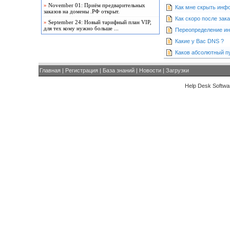
»
November 01: Приём предварительных
Как мне скрыть инфо
заказов на домены .РФ открыт.
Как скоро после зак
»
September 24: Новый тарифный план VIP,
для тех кому нужно больше ...
Переопределение ин
Какие у Вас DNS ?
Каков абсолютный п
Главная
|
Регистрация
|
База знаний
|
Новости
|
Загрузки
Help Desk Softwar